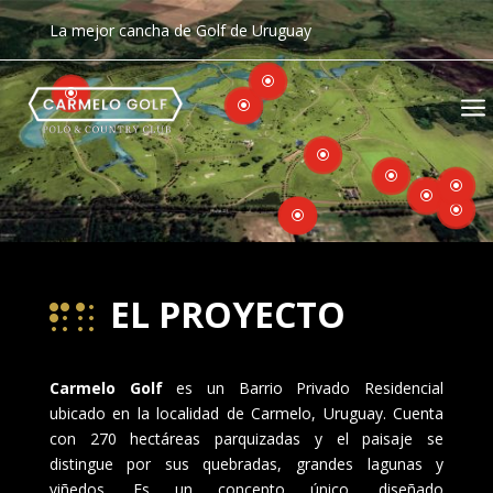
La mejor cancha de Golf de Uruguay
\
\
a
\
\
\
\
\
\
\
\
EL PROYECTO

Carmelo Golf
es un Barrio Privado Residencial
ubicado en la localidad de Carmelo, Uruguay. Cuenta
con 270 hectáreas parquizadas y el paisaje se
distingue por sus quebradas, grandes lagunas y
viñedos. Es un concepto único, diseñado